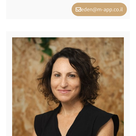
eden@m-app.co.il