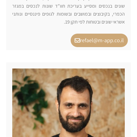
שונים בנכסים ומסייע בעריכת חוו"ד שונות לנכסים במגזר
הכפרי, בקיבוצים ובמושבים ובשומות לגופים פיננסיים ונותני
אשראי שונים ובטוחות לפי תקן 19.
refael@m-app.co.il